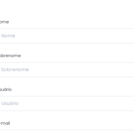
ome
obrenome
suário
-mail